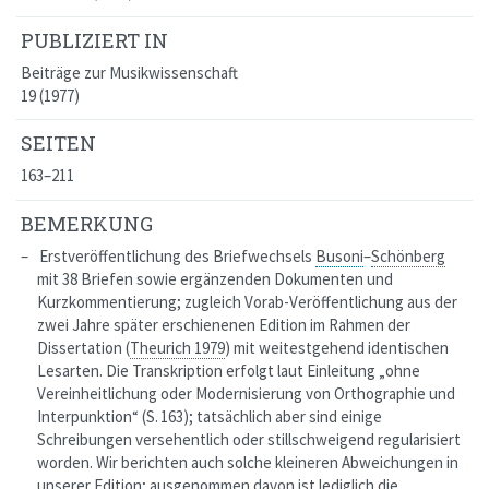
PUBLIZIERT IN
Beiträge zur Musikwissenschaft
19 (1977)
SEITEN
163–211
BEMERKUNG
Erstveröffentlichung des Briefwechsels
Busoni
–
Schönberg
mit 38 Briefen sowie ergänzenden Dokumenten und
Kurzkommentierung; zugleich Vorab-Veröffentlichung aus der
zwei Jahre später erschienenen Edition im Rahmen der
Dissertation (
Theurich 1979
) mit weitestgehend identischen
Lesarten. Die Transkription erfolgt laut Einleitung
„ohne
Vereinheitlichung oder Modernisierung von Orthographie und
Interpunktion“
(S. 163); tatsächlich aber sind einige
Schreibungen versehentlich oder stillschweigend regularisiert
worden. Wir berichten auch solche kleineren Abweichungen in
unserer Edition; ausgenommen davon ist lediglich die