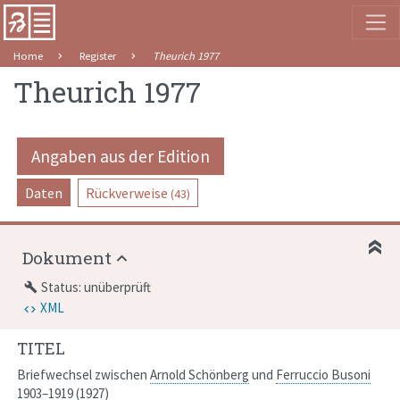
Home
Register
Theurich 1977
Theurich 1977
Angaben aus der Edition
Daten
Rückverweise
(43)
Dokument
Status: unüberprüft
build
XML
TITEL
Briefwechsel zwischen
Arnold Schönberg
und
Ferruccio Busoni
1903–1919 (1927)