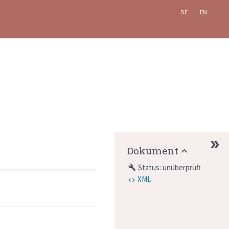
DE
EN
Dokument
Status: unüberprüft
build
XML