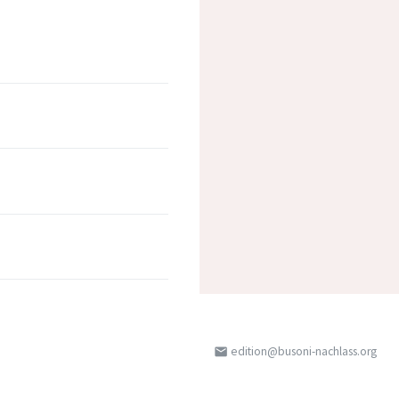
edition@busoni-nachlass.org
email