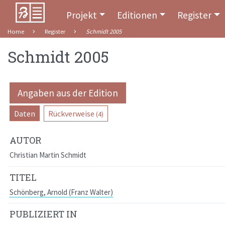
Projekt
Editionen
Register
Home
Register
Schmidt 2005
Schmidt 2005
Angaben aus der Edition
Daten
Rückverweise
(4)
AUTOR
Christian Martin Schmidt
TITEL
Schönberg, Arnold (Franz Walter)
PUBLIZIERT IN