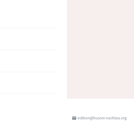
edition@busoni-nachlass.org
email