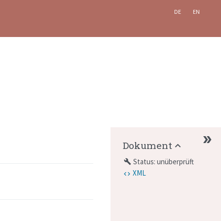
DE
EN
Dokument
Status: unüberprüft
build
XML