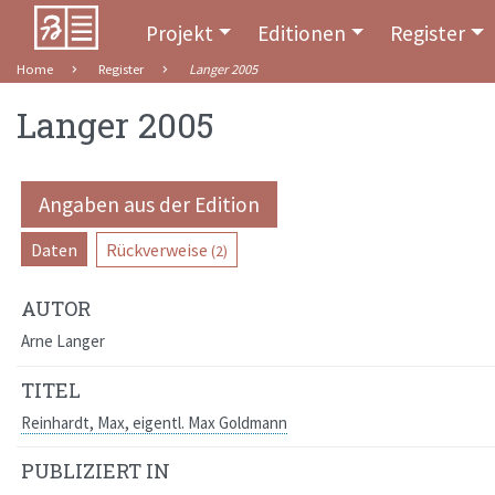
Projekt
Editionen
Register
Home
Register
Langer 2005
Langer 2005
Angaben aus der Edition
Daten
Rückverweise
(2)
AUTOR
Arne Langer
TITEL
Reinhardt, Max, eigentl. Max Goldmann
PUBLIZIERT IN