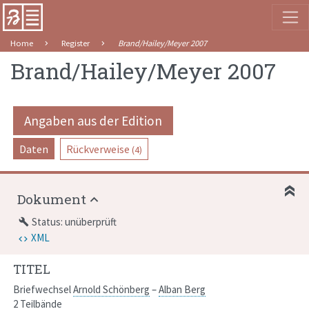
Home
Register
Brand/Hailey/Meyer 2007
Brand/Hailey/Meyer 2007
Angaben aus der Edition
Daten
Rückverweise
(4)
Dokument
Status: unüberprüft
build
XML
TITEL
Briefwechsel
Arnold Schönberg
–
Alban Berg
2 Teilbände