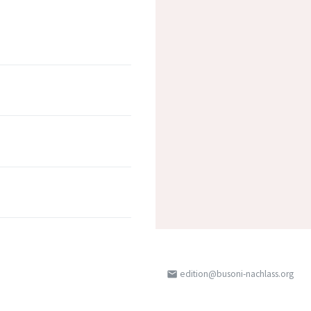
edition@busoni-nachlass.org
email