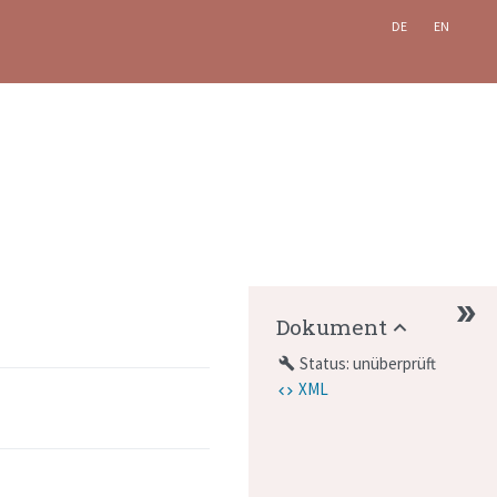
DE
EN
Dokument
Status: unüberprüft
build
XML