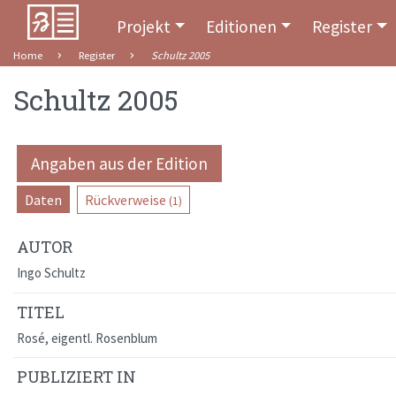
Projekt
Editionen
Register
Home
Register
Schultz 2005
Schultz 2005
Angaben aus der Edition
Daten
Rückverweise
(1)
AUTOR
Ingo Schultz
TITEL
Rosé, eigentl. Rosenblum
PUBLIZIERT IN