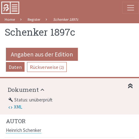
Home
Register
Schenker 1897c
Schenker 1897c
Angaben aus der Edition
Daten
Rückverweise
(2)
Dokument
Status: unüberprüft
build
XML
AUTOR
Heinrich Schenker