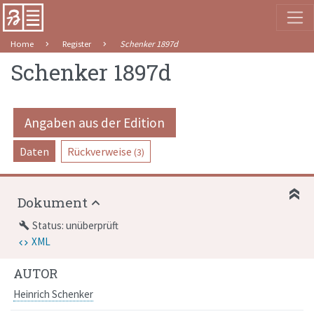
Home
Register
Schenker 1897d
Schenker 1897d
Angaben aus der Edition
Daten
Rückverweise
(3)
Dokument
Status: unüberprüft
build
XML
AUTOR
Heinrich Schenker