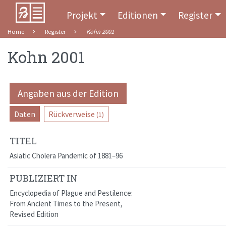
Projekt
Editionen
Register
Home
Register
Kohn 2001
Kohn 2001
Angaben aus der Edition
Daten
Rückverweise
(1)
TITEL
Asiatic Cholera Pandemic of 1881–96
PUBLIZIERT IN
Encyclopedia of Plague and Pestilence:
From Ancient Times to the Present,
Revised Edition