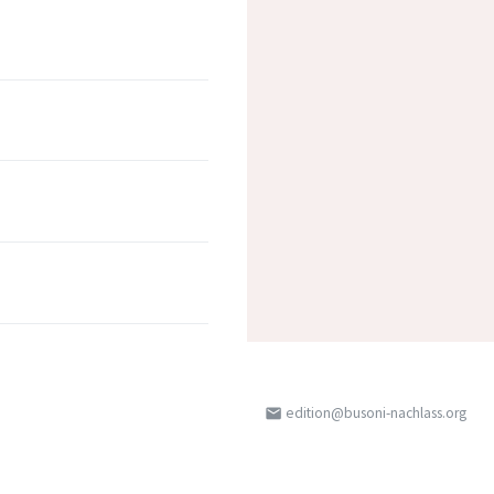
edition@busoni-nachlass.org
email