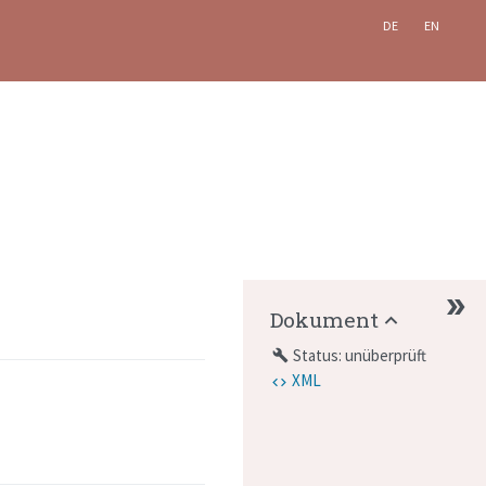
DE
EN
Dokument
Status: unüberprüft
build
XML