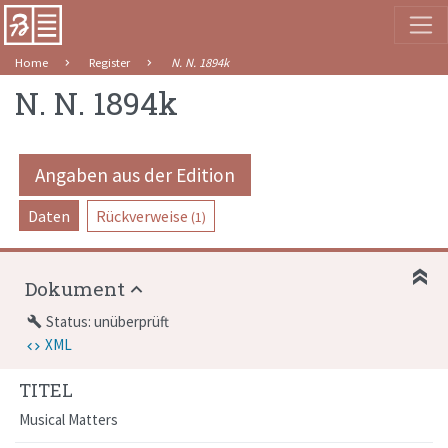
Home
Register
N. N. 1894k
N. N. 1894k
Angaben aus der Edition
Daten
Rückverweise
(1)
Dokument
Status: unüberprüft
build
XML
TITEL
Musical Matters