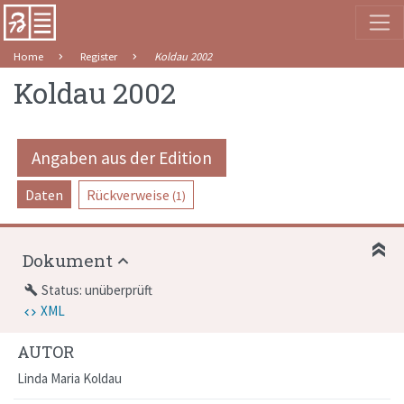
Home
Register
Koldau 2002
Koldau 2002
Angaben aus der Edition
Daten
Rückverweise
(1)
Dokument
Status: unüberprüft
build
XML
AUTOR
Linda Maria Koldau