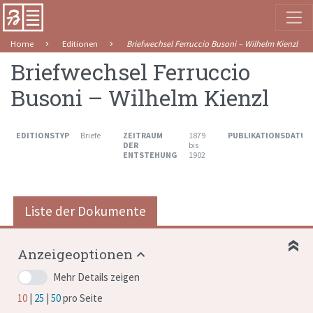
Home
Editionen
Briefwechsel Ferruccio Busoni – Wilhelm Kienzl
Briefwechsel Ferruccio
Busoni – Wilhelm Kienzl
EDITIONSTYP
Briefe
ZEITRAUM
1879
PUBLIKATIONSDATUM
DER
bis
ENTSTEHUNG
1902
Liste der Dokumente
Anzeigeoptionen
Mehr Details zeigen
10
25
50
pro Seite