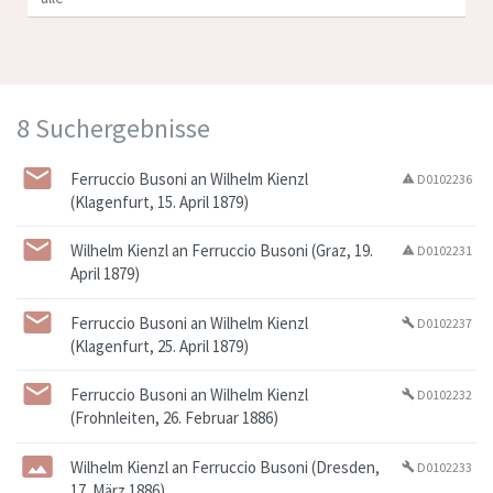
8 Suchergebnisse
Ferruccio Busoni an Wilhelm Kienzl
D0102236
warning
(Klagenfurt, 15. April 1879)
Wilhelm Kienzl an Ferruccio Busoni (Graz, 19.
D0102231
warning
April 1879)
Ferruccio Busoni an Wilhelm Kienzl
D0102237
build
(Klagenfurt, 25. April 1879)
Ferruccio Busoni an Wilhelm Kienzl
D0102232
build
(Frohnleiten, 26. Februar 1886)
Wilhelm Kienzl an Ferruccio Busoni (Dresden,
D0102233
build
17. März 1886)