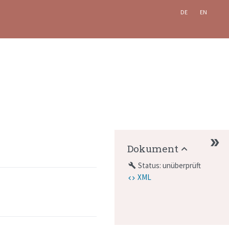
DE
EN
Dokument
Status: unüberprüft
build
XML