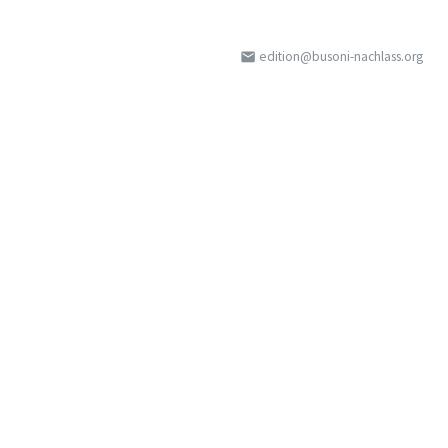
edition@busoni-nachlass.org
email