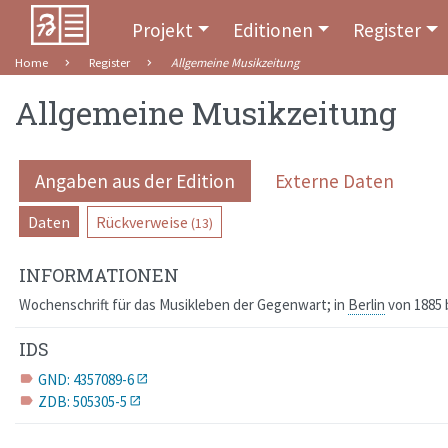
Projekt
Editionen
Register
Home
Register
Allgemeine Musikzeitung
Allgemeine Musikzeitung
Angaben aus der Edition
Externe Daten
Daten
Rückverweise
(13)
INFORMATIONEN
Wochenschrift für das Musikleben der Gegenwart
; in
Berlin
von 1885 
IDS
GND: 4357089-6
label
ZDB: 505305-5
label