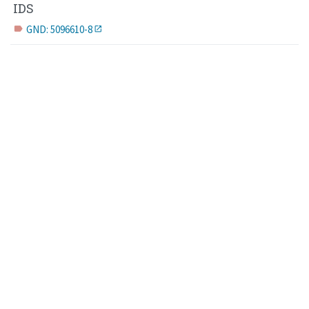
IDS
GND: 5096610-8
label