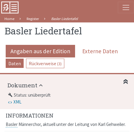
Home
Register
Basler Liedertafel
Basler Liedertafel
Angaben aus der Edition
Externe Daten
Daten
Rückverweise
(3)
Dokument
Status: unüberprüft
build
XML
INFORMATIONEN
Basler
Männerchor, aktuell unter der Leitung von Karl Gehweiler.