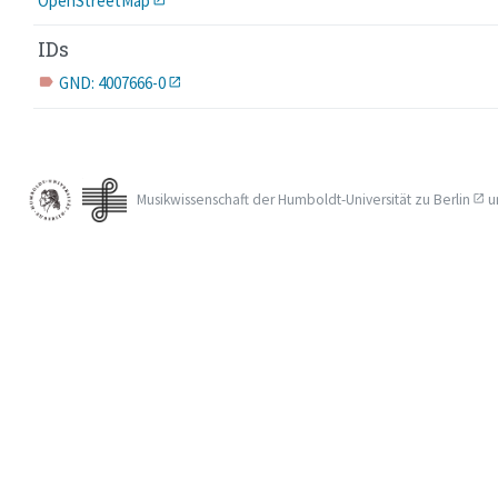
OpenStreetMap
IDs
GND: 4007666-0
label
Musikwissenschaft der
Humboldt-Universität zu Berlin
u