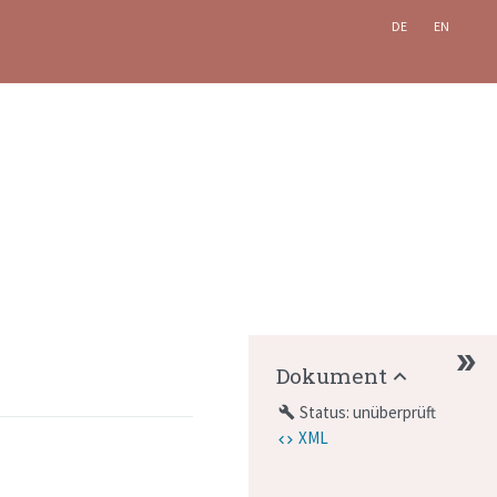
DE
EN
Dokument
Status: unüberprüft
build
XML