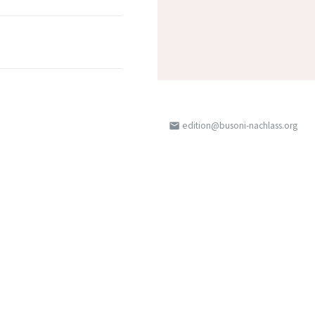
edition@busoni-nachlass.org
email