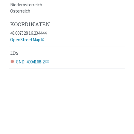
Niederösterreich
Österreich
KOORDINATEN
48.007528 16.234444
OpenStreetMap
IDs
GND: 4004168-2
label