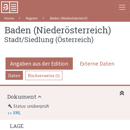
Home
Register
Baden (Niederösterreich)
Baden (Niederösterreich)
Stadt/Siedlung
(
Österreich
)
Angaben aus der Edition
Externe Daten
Daten
Rückverweise
(5)
Dokument
Status: unüberprüft
build
XML
LAGE