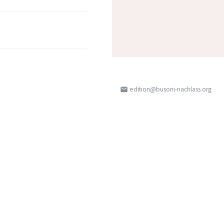
edition@busoni-nachlass.org
email