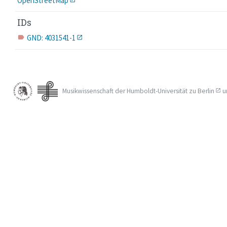
OpenStreetMap
IDs
GND: 4031541-1
label
Musikwissenschaft der
Humboldt-Universität zu Berlin
u