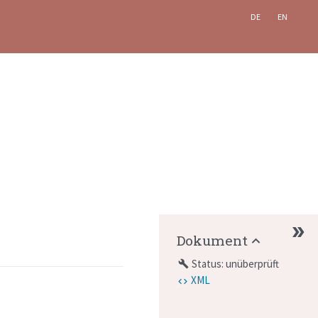
DE
EN
Dokument
Status: unüberprüft
build
XML