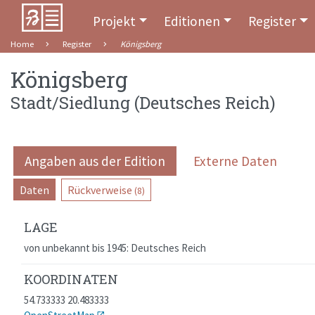
Projekt
Editionen
Register
Home
Register
Königsberg
Königsberg
Stadt/Siedlung
(
Deutsches Reich
)
Angaben aus der Edition
Externe Daten
Daten
Rückverweise
(8)
LAGE
von unbekannt bis 1945: Deutsches Reich
KOORDINATEN
54.733333 20.483333