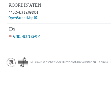
KOORDINATEN
47.505463 19.091951
OpenStreetMap
IDs
GND: 4137172-0
label
Musikwissenschaft der
Humboldt-Universität zu Berlin
u