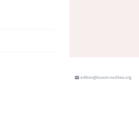
edition@busoni-nachlass.org
email