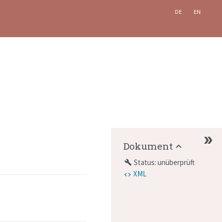
DE
EN
Dokument
Status: unüberprüft
build
XML