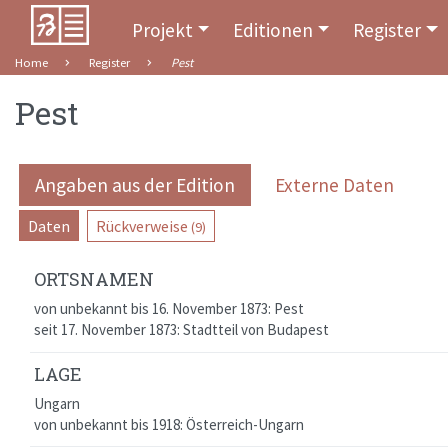
Projekt
Editionen
Register
Home
Register
Pest
Pest
Angaben aus der Edition
Externe Daten
Daten
Rückverweise
(9)
ORTSNAMEN
von unbekannt bis 16. November 1873: Pest
seit 17. November 1873: Stadtteil von Budapest
LAGE
Ungarn
von unbekannt bis 1918: Österreich-Ungarn