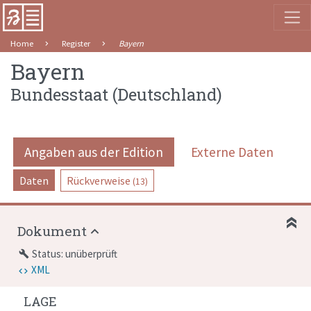
Home
Register
Bayern
Bayern
Bundesstaat
(
Deutschland
)
Angaben aus der Edition
Externe Daten
Daten
Rückverweise
(13)
Dokument
Status: unüberprüft
build
XML
LAGE