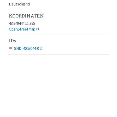
Deutschland
KOORDINATEN
48.949444 11.395
OpenStreetMap
IDs
GND: 4005044-0
label