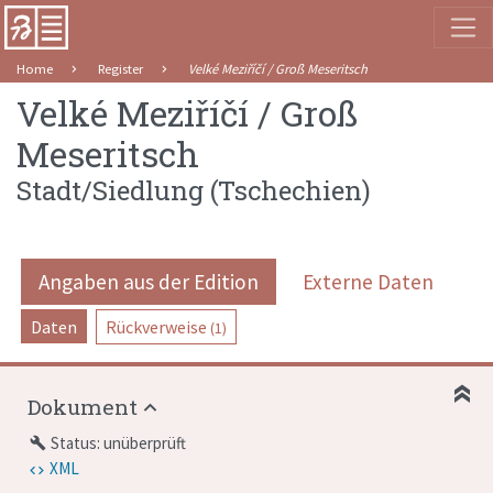
Home
Register
Velké Meziříčí / Groß Meseritsch
Velké Meziříčí / Groß
Meseritsch
Stadt/Siedlung
(
Tschechien
)
Angaben aus der Edition
Externe Daten
Daten
Rückverweise
(1)
Dokument
Status: unüberprüft
build
XML