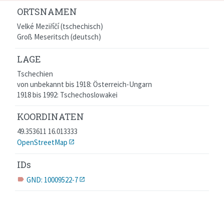
ORTSNAMEN
Velké Meziříčí (tschechisch)
Groß Meseritsch (deutsch)
LAGE
Tschechien
von unbekannt bis 1918: Österreich-Ungarn
1918 bis 1992: Tschechoslowakei
KOORDINATEN
49.353611 16.013333
OpenStreetMap
IDs
GND: 10009522-7
label