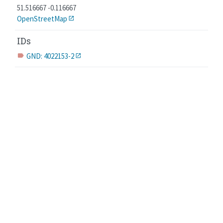
51.516667 -0.116667
OpenStreetMap
IDs
GND: 4022153-2
label