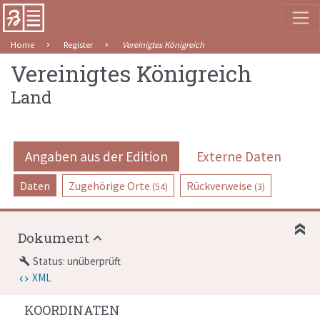
Home
Register
Vereinigtes Königreich
Vereinigtes Königreich
Land
Angaben aus der Edition
Externe Daten
Daten
Zugehörige Orte
Rückverweise
(54)
(3)
Dokument
Status: unüberprüft
build
XML
KOORDINATEN