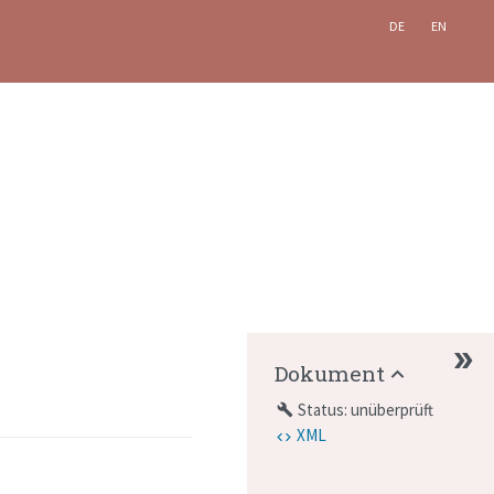
DE
EN
Dokument
Status: unüberprüft
build
XML