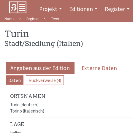
Projekt
Editionen
Register
Home
Register
Turin
Turin
Stadt/Siedlung
(
Italien
)
Angaben aus der Edition
Externe Daten
Daten
Rückverweise
(4)
ORTSNAMEN
Turin (deutsch)
Torino (italienisch)
LAGE
Italien