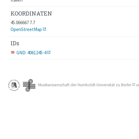
KOORDINATEN
45.066667 7.7
OpenStreetMap
IDs
GND: 4061245-4
label
Musikwissenschaft der
Humboldt-Universität zu Berlin
u