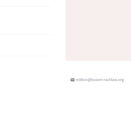
edition@busoni-nachlass.org
email