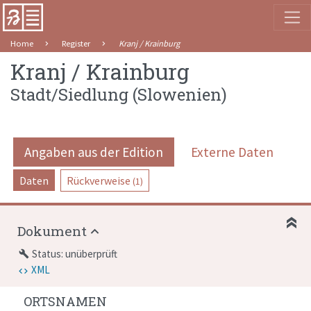
Home
Register
Kranj / Krainburg
Kranj / Krainburg
Stadt/Siedlung
(
Slowenien
)
Angaben aus der Edition
Externe Daten
Daten
Rückverweise
(1)
Dokument
Status: unüberprüft
build
XML
ORTSNAMEN