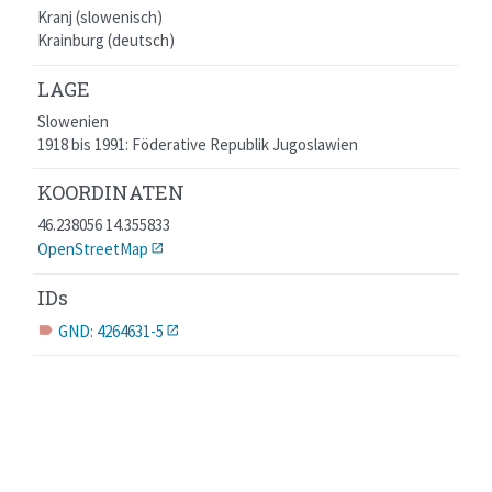
Kranj (slowenisch)
Krainburg (deutsch)
LAGE
Slowenien
1918 bis 1991: Föderative Republik Jugoslawien
KOORDINATEN
46.238056 14.355833
OpenStreetMap
IDs
GND: 4264631-5
label