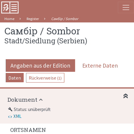
Home
Register
Самбір / Sombor
Самбір / Sombor
Stadt/Siedlung
(
Serbien
)
Angaben aus der Edition
Externe Daten
Daten
Rückverweise
(1)
Dokument
Status: unüberprüft
build
XML
ORTSNAMEN