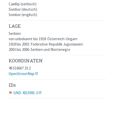
Самбір (serbisch)
Sombor (deutsch)
Sombor (englisch)
LAGE
Serbien
von unbekannt bis 1918: Österreich-Ungarn
1918 bis 2003: Föderative Republik Jugoslawien
2003 bis 2006: Serbien und Montenegro
KOORDINATEN
49.516667 23.2
OpenStreetMap
IDs
GND: 4315091-3
label