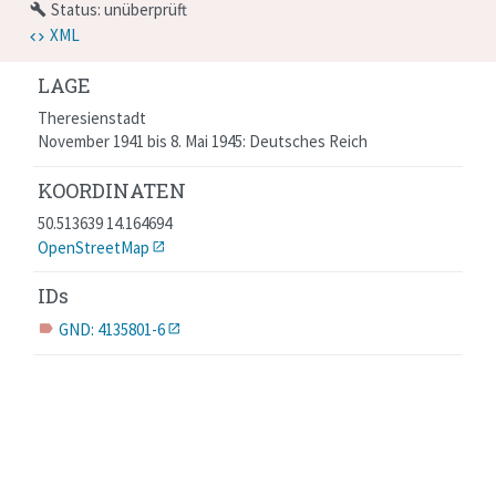
Status: unüberprüft
build
XML
LAGE
Theresienstadt
November 1941 bis 8. Mai 1945: Deutsches Reich
KOORDINATEN
50.513639 14.164694
OpenStreetMap
IDs
GND: 4135801-6
label