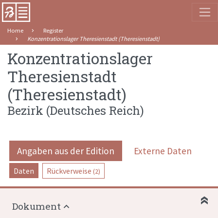
Home
Register
Konzentrationslager Theresienstadt (Theresienstadt)
Konzentrationslager
Theresienstadt
(Theresienstadt)
Bezirk
(
Deutsches Reich
)
Angaben aus der Edition
Externe Daten
Daten
Rückverweise
(2)
Dokument