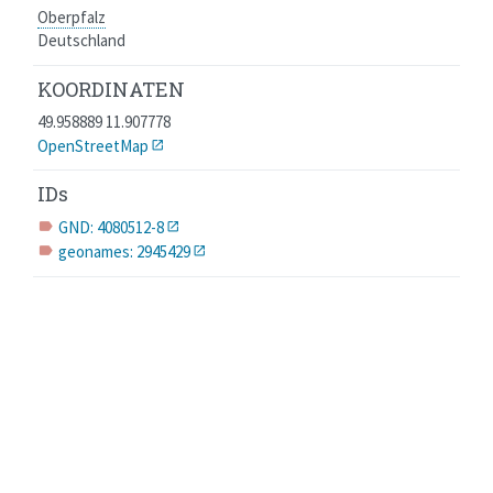
Oberpfalz
Deutschland
KOORDINATEN
49.958889 11.907778
OpenStreetMap
IDs
GND: 4080512-8
label
geonames: 2945429
label