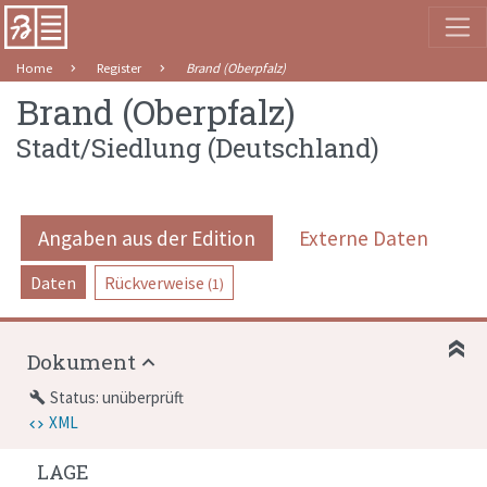
Home
Register
Brand (Oberpfalz)
Brand (Oberpfalz)
Stadt/Siedlung
(
Deutschland
)
Angaben aus der Edition
Externe Daten
Daten
Rückverweise
(1)
Dokument
Status: unüberprüft
build
XML
LAGE