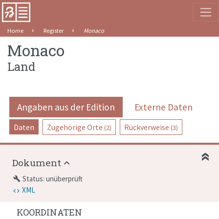
Home
Register
Monaco
Monaco
Land
Angaben aus der Edition
Externe Daten
Daten
Zugehörige Orte
Rückverweise
(2)
(3)
Dokument
Status: unüberprüft
build
XML
KOORDINATEN