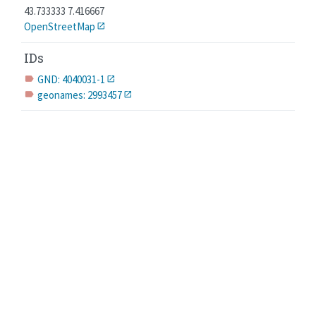
43.733333 7.416667
OpenStreetMap
IDs
GND: 4040031-1
label
geonames: 2993457
label