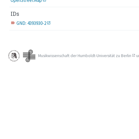
OpenStreetMap
IDs
GND: 4393930-2
label
Musikwissenschaft der
Humboldt-Universität zu Berlin
u