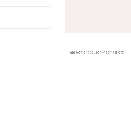
edition@busoni-nachlass.org
email