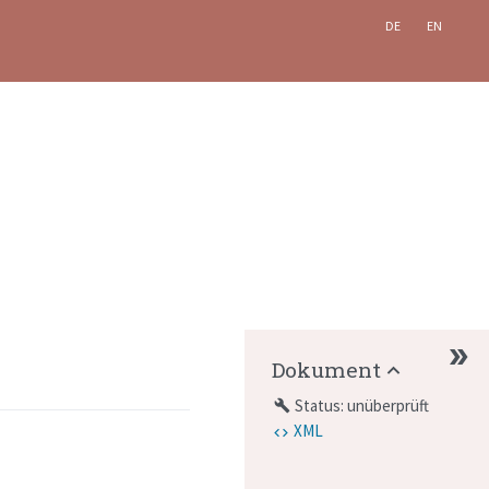
DE
EN
Dokument
Status: unüberprüft
build
XML