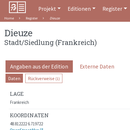
Projekt
Editionen
Register
Home
Register
Dieuze
Dieuze
Stadt/Siedlung
(
Frankreich
)
Angaben aus der Edition
Externe Daten
Daten
Rückverweise
(1)
LAGE
Frankreich
KOORDINATEN
48.812222 6.719722