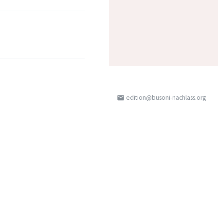
edition@busoni-nachlass.org
email