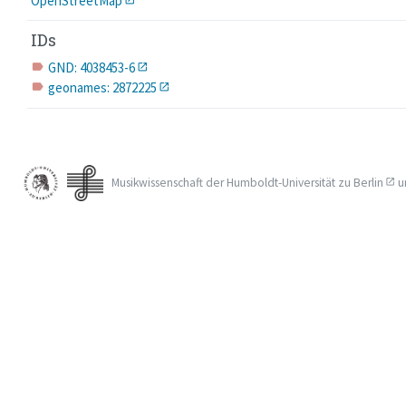
OpenStreetMap
IDs
GND: 4038453-6
label
geonames: 2872225
label
Musikwissenschaft der
Humboldt-Universität zu Berlin
u