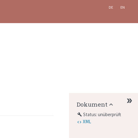
DE
EN
Dokument
Status: unüberprüft
build
XML