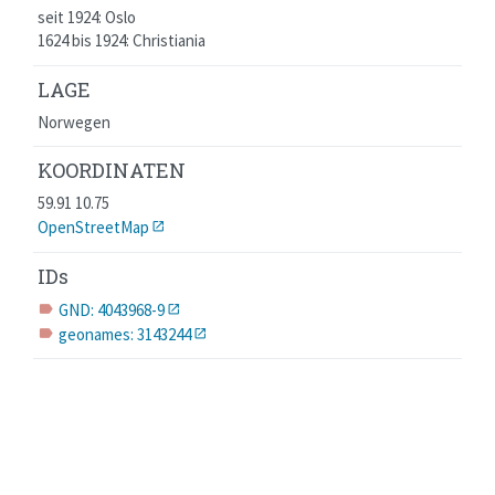
seit 1924: Oslo
1624 bis 1924: Christiania
LAGE
Norwegen
KOORDINATEN
59.91 10.75
OpenStreetMap
IDs
GND: 4043968-9
label
geonames: 3143244
label