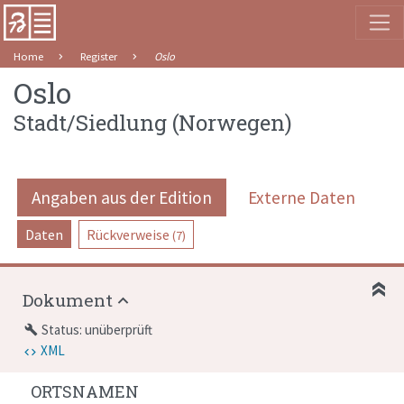
Home
Register
Oslo
Oslo
Stadt/Siedlung
(
Norwegen
)
Angaben aus der Edition
Externe Daten
Daten
Rückverweise
(7)
Dokument
Status: unüberprüft
build
XML
ORTSNAMEN