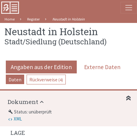
Home
Register
Neustadt in Holstein
Neustadt in Holstein
Stadt/Siedlung
(
Deutschland
)
Angaben aus der Edition
Externe Daten
Daten
Rückverweise
(4)
Dokument
Status: unüberprüft
build
XML
LAGE