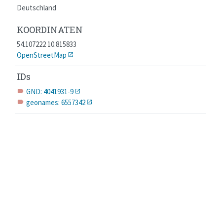
Deutschland
KOORDINATEN
54.107222 10.815833
OpenStreetMap
IDs
GND: 4041931-9
label
geonames: 6557342
label