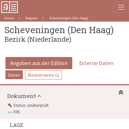
Home
Register
Scheveningen (Den Haag)
Scheveningen (Den Haag)
Bezirk
(
Niederlande
)
Angaben aus der Edition
Externe Daten
Daten
Rückverweise
(2)
Dokument
Status: unüberprüft
build
XML
LAGE