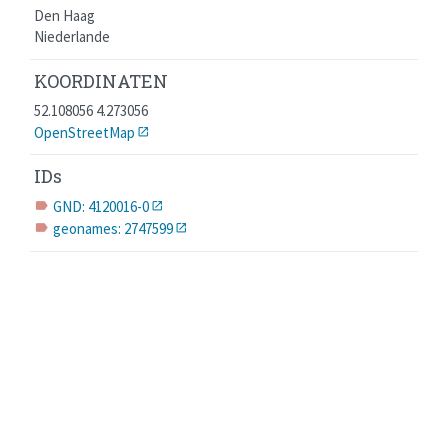
Den Haag
Niederlande
KOORDINATEN
52.108056 4.273056
OpenStreetMap
IDs
GND: 4120016-0
label
geonames: 2747599
label