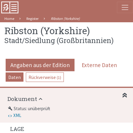
Home
Register
Ribston (Yorkshire)
Ribston (Yorkshire)
Stadt/Siedlung
(
Großbritannien
)
Angaben aus der Edition
Externe Daten
Daten
Rückverweise
(1)
Dokument
Status: unüberprüft
build
XML
LAGE