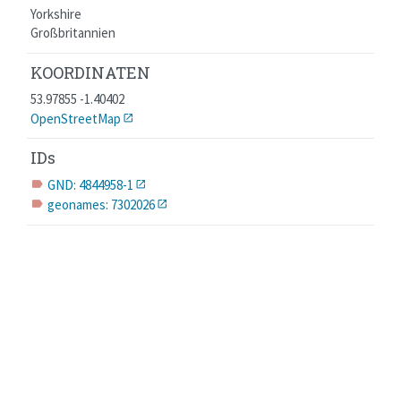
Yorkshire
Großbritannien
KOORDINATEN
53.97855 -1.40402
OpenStreetMap
IDs
GND: 4844958-1
label
geonames: 7302026
label