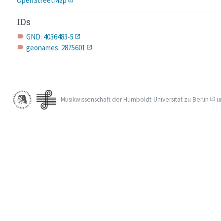
OpenStreetMap
IDs
GND: 4036483-5
label
geonames: 2875601
label
Musikwissenschaft der
Humboldt-Universität zu Berlin
u