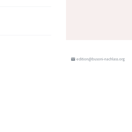
edition@busoni-nachlass.org
email