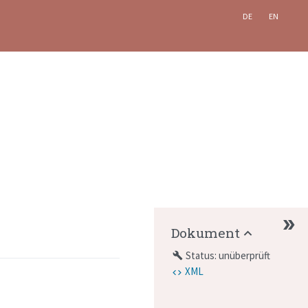
DE
EN
Dokument
Status: unüberprüft
build
XML