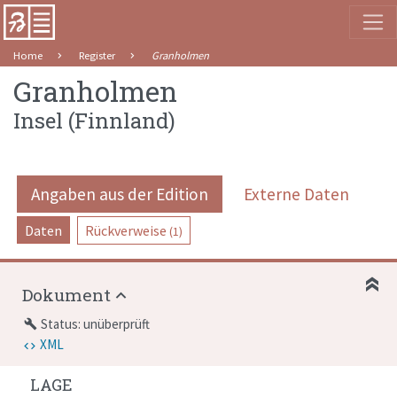
Home
Register
Granholmen
Granholmen
Insel
(
Finnland
)
Angaben aus der Edition
Externe Daten
Daten
Rückverweise
(1)
Dokument
Status: unüberprüft
build
XML
LAGE