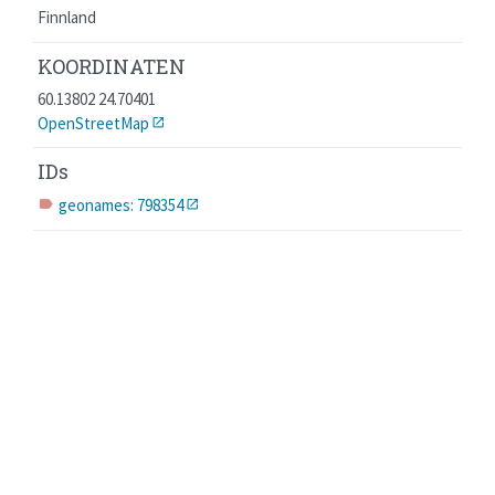
Finnland
KOORDINATEN
60.13802 24.70401
OpenStreetMap
IDs
geonames: 798354
label