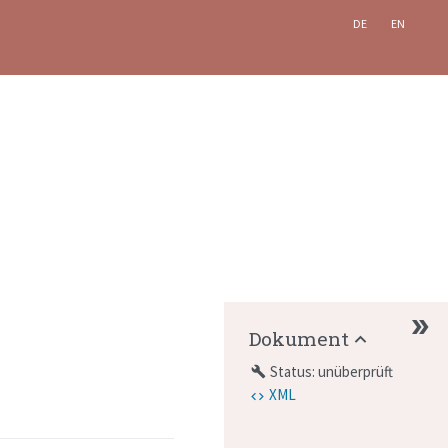
DE
EN
Dokument
Status: unüberprüft
build
XML