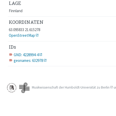
LAGE
Finnland
KOORDINATEN
63.095833 21.615278
OpenStreetMap
IDs
GND: 4228994-4
label
geonames: 632978
label
Musikwissenschaft der
Humboldt-Universität zu Berlin
u