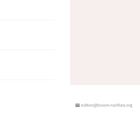
edition@busoni-nachlass.org
email