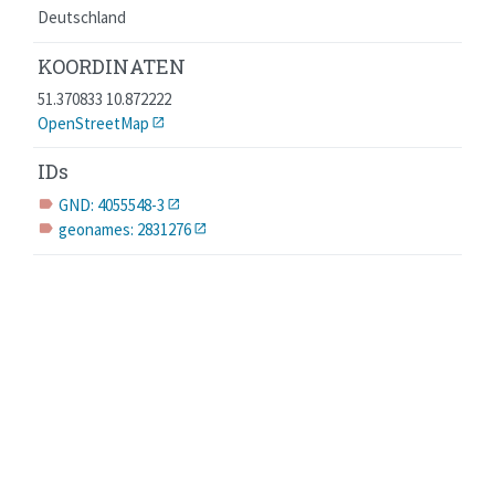
Deutschland
KOORDINATEN
51.370833 10.872222
OpenStreetMap
IDs
GND: 4055548-3
label
geonames: 2831276
label