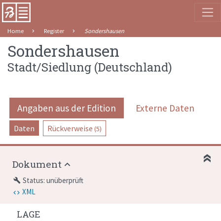
Home
Register
Sondershausen
Sondershausen
Stadt/Siedlung
(
Deutschland
)
Angaben aus der Edition
Externe Daten
Daten
Rückverweise
(5)
Dokument
Status: unüberprüft
build
XML
LAGE