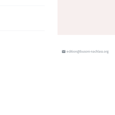
edition@busoni-nachlass.org
email