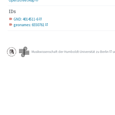
OpenStreetMap
IDs
GND: 4014511-6
label
geonames: 6550761
label
Musikwissenschaft der
Humboldt-Universität zu Berlin
u