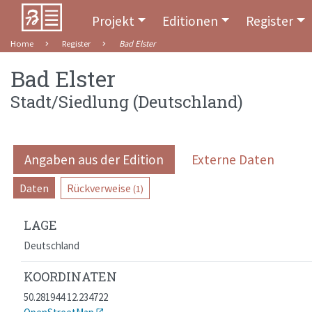
Projekt
Editionen
Register
Home
Register
Bad Elster
Bad Elster
Stadt/Siedlung
(
Deutschland
)
Angaben aus der Edition
Externe Daten
Daten
Rückverweise
(1)
LAGE
Deutschland
KOORDINATEN
50.281944 12.234722