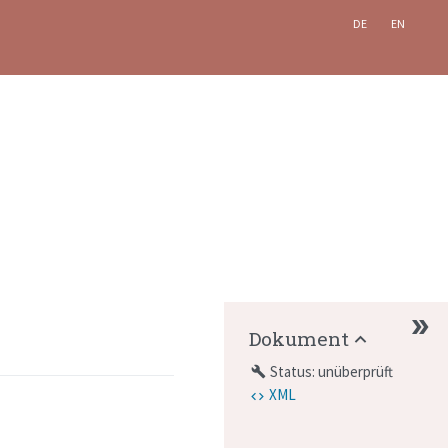
DE
EN
Dokument
Status: unüberprüft
build
XML