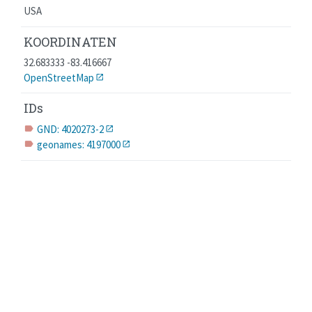
USA
KOORDINATEN
32.683333 -83.416667
OpenStreetMap
IDs
GND: 4020273-2
label
geonames: 4197000
label