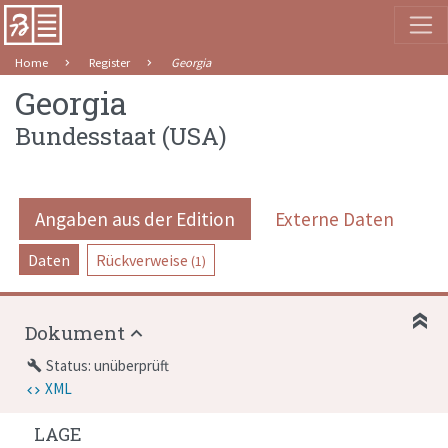
Home
Register
Georgia
Georgia
Bundesstaat
(
USA
)
Angaben aus der Edition
Externe Daten
Daten
Rückverweise
(1)
Dokument
Status: unüberprüft
build
XML
LAGE