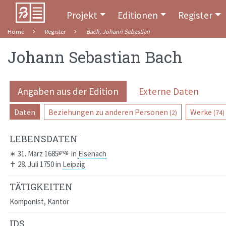
Projekt
Editionen
Register
Home
Register
Bach, Johann Sebastian
Johann Sebastian Bach
Angaben aus der Edition
Externe Daten
Daten
Beziehungen zu anderen Personen
Werke
(2)
(74)
LEBENSDATEN
greg.
∗
31. März 1685
in
Eisenach
✝
28. Juli 1750
in
Leipzig
TÄTIGKEITEN
Komponist, Kantor
IDS