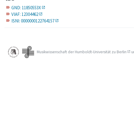
GND: 11850553X
label
VIAF: 12304462
label
ISNI: 0000000122764157
label
Musikwissenschaft der
Humboldt-Universität zu Berlin
u