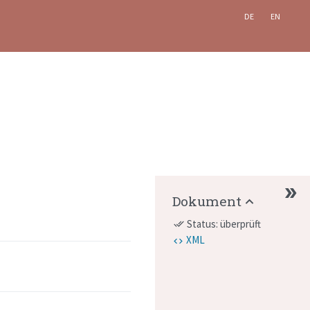
DE
EN
Dokument
Status: überprüft
done_all
XML