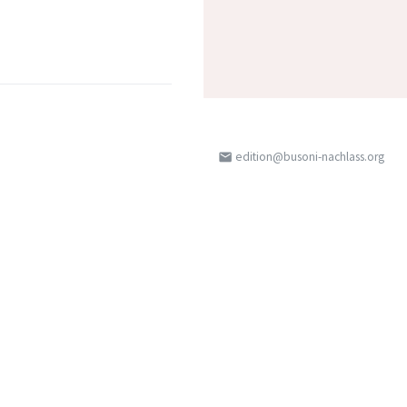
edition@busoni-nachlass.org
email