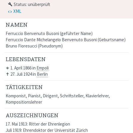
Status: unüberprüft
build
XML
NAMEN
Ferruccio Benvenuto Busoni
geführter Name
Ferruccio Dante Michelangelo Benvenuto Busoni
Geburtsname
Bruno Fioresucci
Pseudonym
LEBENSDATEN
∗
1. April 1866
in
Empoli
✝
27. Juli 1924
in
Berlin
TÄTIGKEITEN
Komponist, Pianist, Dirigent, Schriftsteller, Klavierlehrer,
Kompositionslehrer
AUSZEICHNUNGEN
17. Mai 1913:
Ritter der Ehrenlegion
Juli 1919:
Ehrendoktor der
Universität
Zürich