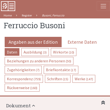
Home
Register
Busoni, Ferruccio
Ferruccio Busoni
Angaben aus der Edition
Externe Daten
Daten
Ausbildung
Wirkorte
(3)
(10)
Beziehungen zu anderen Personen
(50)
Zugehörigkeiten
Briefkontakte
(7)
(17)
Korrespondenz
Schriften
Werke
(759)
(15)
(147)
Rückverweise
(160)
Dokument