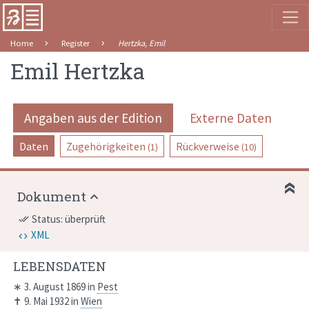
Home
Register
Hertzka, Emil
Emil Hertzka
Angaben aus der Edition
Externe Daten
Daten
Zugehörigkeiten
Rückverweise
(1)
(10)
Dokument
Status: überprüft
done_all
XML
LEBENSDATEN
∗
3. August 1869
in
Pest
✝
9. Mai 1932
in
Wien