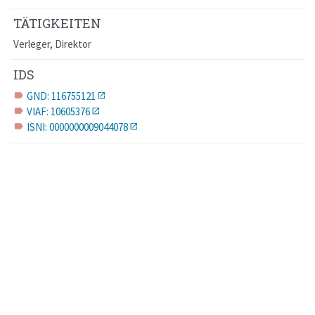
TÄTIGKEITEN
Verleger, Direktor
IDS
GND: 116755121
label
VIAF: 10605376
label
ISNI: 0000000009044078
label