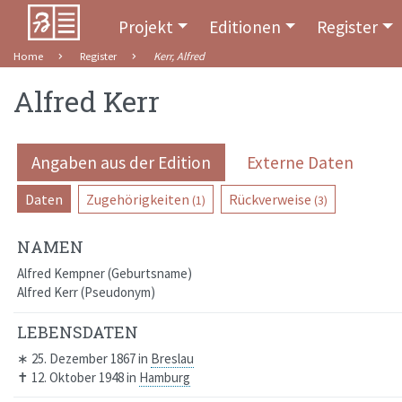
Projekt
Editionen
Register
Home
Register
Kerr, Alfred
Alfred Kerr
Angaben aus der Edition
Externe Daten
Daten
Zugehörigkeiten
Rückverweise
(1)
(3)
NAMEN
Alfred Kempner
Geburtsname
Alfred Kerr
Pseudonym
LEBENSDATEN
∗
25. Dezember 1867
in
Breslau
✝
12. Oktober 1948
in
Hamburg