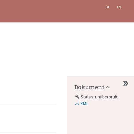
DE
EN
Dokument
Status: unüberprüft
build
XML