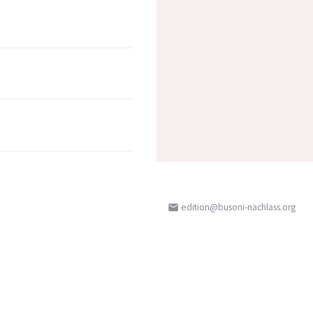
edition@busoni-nachlass.org
email