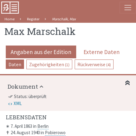
Home
Register
Marschalk, Max
Max Marschalk
Angaben aus der Edition
Externe Daten
Daten
Zugehörigkeiten
Rückverweise
(1)
(4)
Dokument
Status: überprüft
done_all
XML
LEBENSDATEN
∗
7. April 1863
in
Berlin
✝
24. August 1940
in
Pobierowo