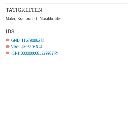
TÄTIGKEITEN
Maler, Komponist, Musikkritiker
IDS
GND: 116790962
label
VIAF: 45063056
label
ISNI: 0000000081239937
label