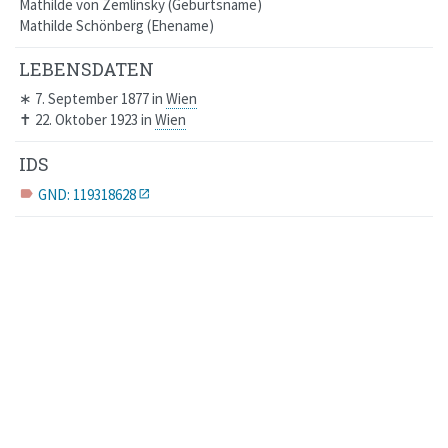
Mathilde von Zemlinsky
Geburtsname
Mathilde Schönberg
Ehename
LEBENSDATEN
∗
7. September 1877
in
Wien
✝
22. Oktober 1923
in
Wien
IDS
GND: 119318628
label