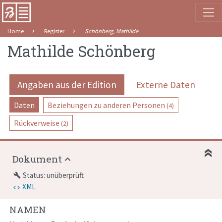
Home
Register
Schönberg, Mathilde
Mathilde Schönberg
Angaben aus der Edition
Externe Daten
Daten
Beziehungen zu anderen Personen
(4)
Rückverweise
(2)
Dokument
Status: unüberprüft
build
XML
NAMEN