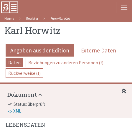
Home
Register
Horwitz, Karl
Karl Horwitz
Angaben aus der Edition
Externe Daten
Daten
Beziehungen zu anderen Personen
(2)
Rückverweise
(1)
Dokument
Status: überprüft
done_all
XML
LEBENSDATEN