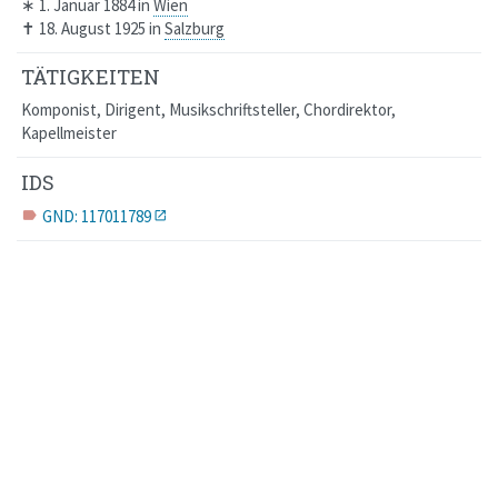
∗
1. Januar 1884
in
Wien
✝
18. August 1925
in
Salzburg
TÄTIGKEITEN
Komponist, Dirigent, Musikschriftsteller, Chordirektor,
Kapellmeister
IDS
GND: 117011789
label