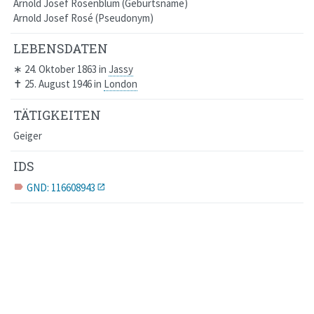
Arnold Josef Rosenblum
Geburtsname
Arnold Josef Rosé
Pseudonym
LEBENSDATEN
∗
24. Oktober 1863
in
Jassy
✝
25. August 1946
in
London
TÄTIGKEITEN
Geiger
IDS
GND: 116608943
label