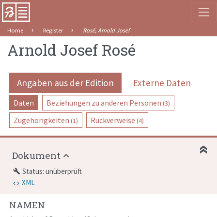
Home
Register
Rosé, Arnold Josef
Arnold Josef Rosé
Angaben aus der Edition
Externe Daten
Daten
Beziehungen zu anderen Personen
(3)
Zugehörigkeiten
Rückverweise
(1)
(4)
Dokument
Status: unüberprüft
build
XML
NAMEN