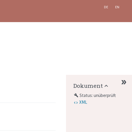
DE
EN
Dokument
Status: unüberprüft
build
XML