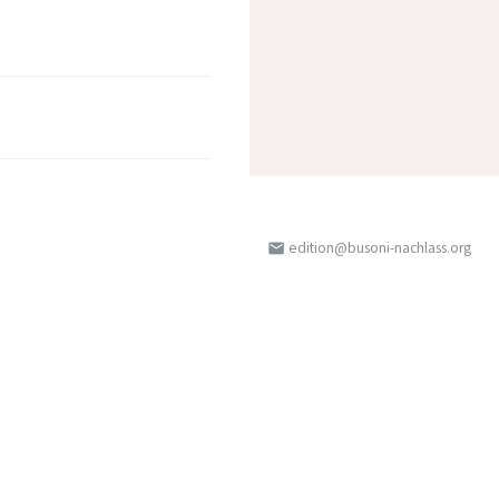
edition@busoni-nachlass.org
email