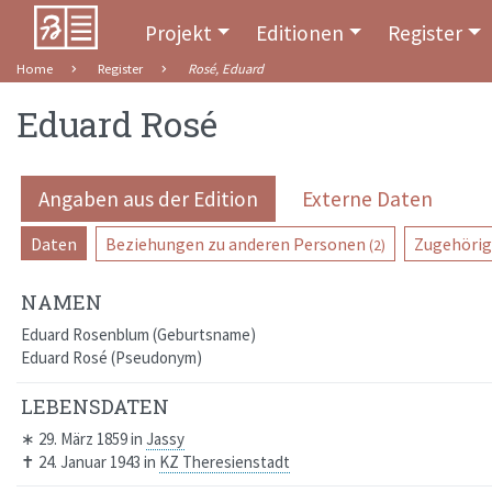
Projekt
Editionen
Register
Home
Register
Rosé, Eduard
Eduard Rosé
Angaben aus der Edition
Externe Daten
Daten
Beziehungen zu anderen Personen
Zugehörig
(2)
NAMEN
Eduard Rosenblum
Geburtsname
Eduard Rosé
Pseudonym
LEBENSDATEN
∗
29. März 1859
in
Jassy
✝
24. Januar 1943
in
KZ Theresienstadt