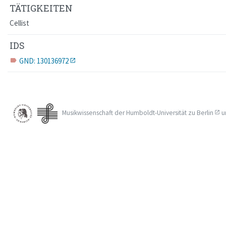
TÄTIGKEITEN
Cellist
IDS
GND: 130136972
label
Musikwissenschaft der
Humboldt-Universität zu Berlin
u