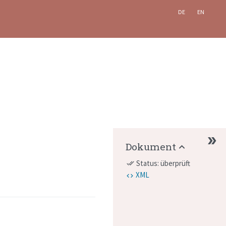
DE
EN
Dokument
Status: überprüft
done_all
XML