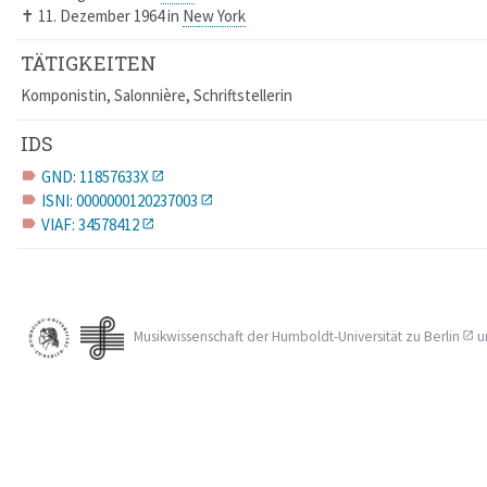
✝
11. Dezember 1964
in
New York
TÄTIGKEITEN
Komponistin, Salonnière, Schriftstellerin
IDS
GND: 11857633X
label
ISNI: 0000000120237003
label
VIAF: 34578412
label
Musikwissenschaft der
Humboldt-Universität zu Berlin
u