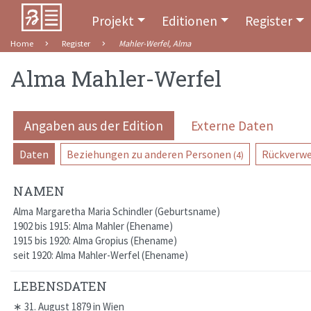
Projekt
Editionen
Register
Home
Register
Mahler-Werfel, Alma
Alma Mahler-Werfel
Angaben aus der Edition
Externe Daten
Daten
Beziehungen zu anderen Personen
Rückverwe
(4)
NAMEN
Alma Margaretha Maria Schindler
Geburtsname
1902 bis 1915: Alma Mahler
Ehename
1915 bis 1920: Alma Gropius
Ehename
seit 1920: Alma Mahler-Werfel
Ehename
LEBENSDATEN
∗
31. August 1879
in
Wien