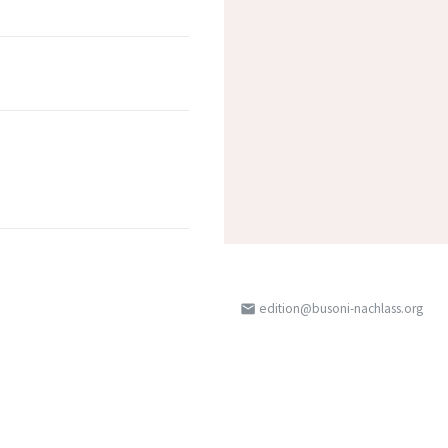
edition@busoni-nachlass.org
email