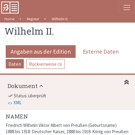
Home
Register
Wilhelm II.
Wilhelm II.
Angaben aus der Edition
Externe Daten
Daten
Rückverweise
(3)
Dokument
Status: überprüft
done_all
XML
NAMEN
Friedrich Wilhelm Viktor Albert von Preußen
Geburtsname
1888 bis 1918: Deutscher Kaiser, 1888 bis 1918: König von Preußen