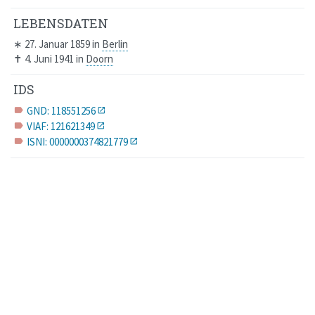
LEBENSDATEN
∗
27. Januar 1859
in
Berlin
✝
4. Juni 1941
in
Doorn
IDS
GND: 118551256
label
VIAF: 121621349
label
ISNI: 0000000374821779
label