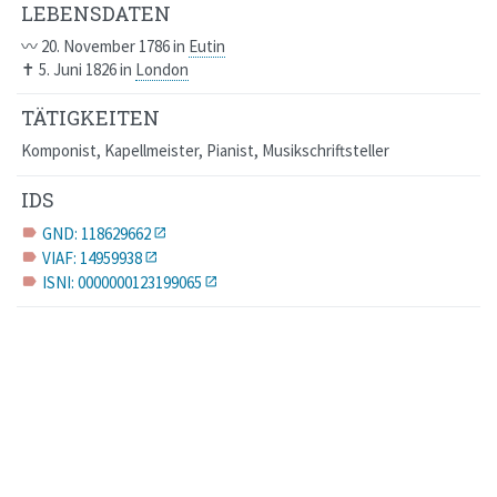
LEBENSDATEN
〰
20. November 1786
in
Eutin
✝
5. Juni 1826
in
London
TÄTIGKEITEN
Komponist, Kapellmeister, Pianist, Musikschriftsteller
IDS
GND: 118629662
label
VIAF: 14959938
label
ISNI: 0000000123199065
label