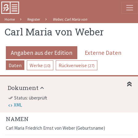
Home
Register
Weber, Carl Maria von
Carl Maria von Weber
Angaben aus der Edition
Externe Daten
Daten
Werke
Rückverweise
(10)
(27)
Dokument
Status: überprüft
done_all
XML
NAMEN
Carl Maria Friedrich Ernst von Weber
Geburtsname